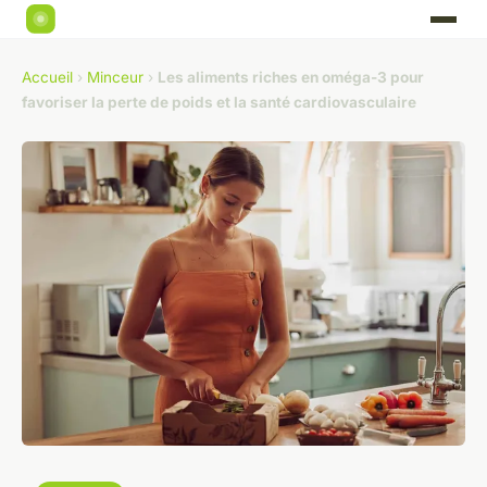
Accueil
›
Minceur
›
Les aliments riches en oméga-3 pour
favoriser la perte de poids et la santé cardiovasculaire