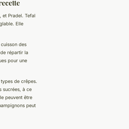
recette
 et Pradel. Tefal
lable. Elle
a cuisson des
de répartir la
ues pour une
 types de crêpes.
s sucrées, à ce
ble peuvent être
champignons peut