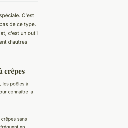
spéciale. C'est
epas de ce type.
t, c’est un outil
ent d’autres
 à crêpes
, les poêles à
ur connaître la
s crêpes sans
 fréquent en