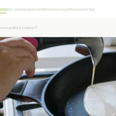
Actu
Bon plan
Equipement
Minceur
produit
Restaurant Bar
leure poêle à crêpes ?