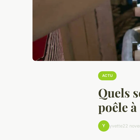
ACTU
Quels s
poêle à
Y
yvette
22 nove