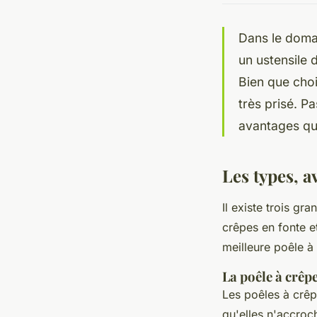
Dans le domai
un ustensile 
Bien que chois
très prisé. P
avantages qu’
Les types, a
Il existe trois gr
crêpes en fonte e
meilleure poêle à
La poêle à crêp
Les poêles à crêp
qu'elles n'accroc