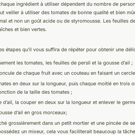
chaque ingrédient à utiliser dépendent du nombre de perso
faut veiller à utiliser des tomates de bonne qualité et bien mû
mal et non un goût acide ou de styromousse. Les feuilles de
aîches et bien vertes.
tes étapes qu’il vous suffira de répéter pour obtenir une déli
ment les tomates, les feuilles de persil et la gousse d’ail ;
oncule de chaque fruit avec un couteau en faisant un cercle
ates en deux sur la longueur, puis chaque moitié en trois o
onction de la taille des tomates ;
e d’ail, la couper en deux sur la longueur et enlever le germ
ousse d’ail en gros morceaux;
aché grossièrement dans un petit mortier et une pincée de sel
 possédez un mixeur, cela vous faciliterait beaucoup la tâche 