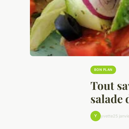
BON PLAN
Tout sa
salade 
Y
yvette
25 janvi