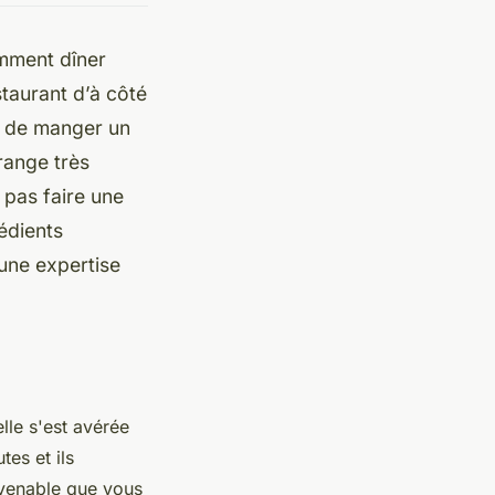
mment dîner
staurant d’à côté
e de manger un
range très
 pas faire une
édients
une expertise
lle s'est avérée
tes et ils
onvenable que vous