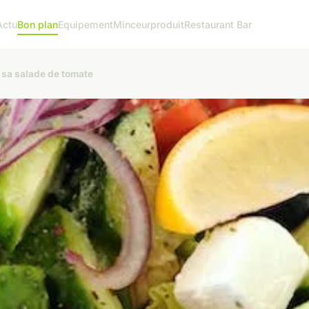
Actu
Bon plan
Equipement
Minceur
produit
Restaurant Bar
 sa salade de tomate