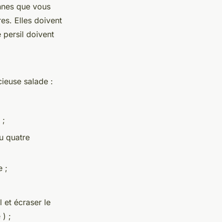
nnes que vous
res. Elles doivent
 persil doivent
cieuse salade :
 ;
u quatre
e ;
 et écraser le
) ;