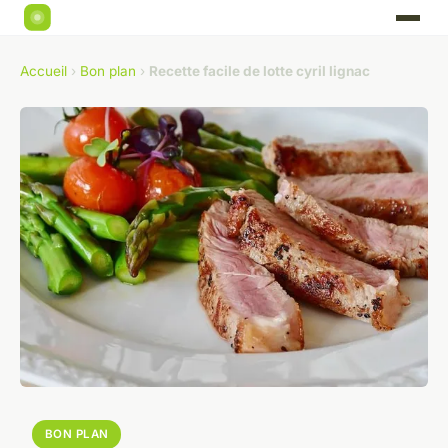
Accueil
›
Bon plan
›
Recette facile de lotte cyril lignac
BON PLAN