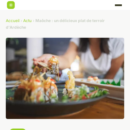
Accueil
›
Actu
›
Maôche : un délicieux plat de terroir
d'Ardèche