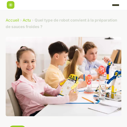
Accueil
›
Actu
›
Quel type de robot convient à la préparation
de sauces froides ?