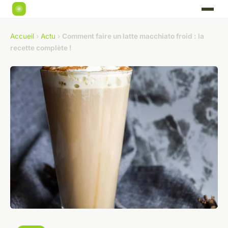
Accueil
›
Actu
›
Comment faire un latte macchiato froid : la
recette complète !